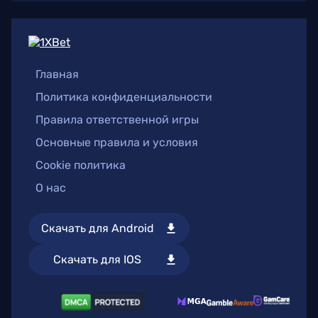
Главная
Политика конфиденциальности
Правила ответственной игры
Основные правила и условия
Cookie политика
О нас
Скачать для Android
Скачать для IOS