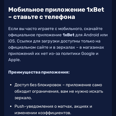
Мобильное приложение 1xBet
– ставьте с телефона
Если вы часто играете с мобильного, скачайте
официальное приложение
1xBet
для Android или
iOS. Ссылки для загрузки доступны только на
официальном сайте и в зеркалах – в магазинах
приложений их нет из-за политики Google и
Apple.
Преимущества приложения:
Доступ без блокировок – приложение само
обходит ограничения, вам не нужно искать
зеркало.
Push-уведомления о матчах, акциях и
изменении коэффициентов.