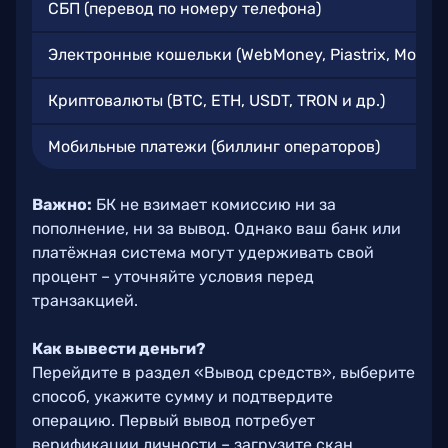
СБП (перевод по номеру телефона)
Электронные кошельки (WebMoney, Piastrix, Money
Криптовалюты (BTC, ETH, USDT, TRON и др.)
Мобильные платежи (биллинг операторов)
Важно:
БК не взимает комиссию ни за
пополнение, ни за вывод. Однако ваш банк или
платёжная система могут удерживать свой
процент – уточняйте условия перед
транзакцией.
Как вывести деньги?
Перейдите в раздел «Вывод средств», выберите
способ, укажите сумму и подтвердите
операцию. Первый вывод потребует
верификации личности – загрузите скан